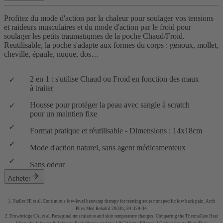
Profitez du mode d'action par la chaleur pour soulager vos tensions
et raideurs musculaires et du mode d'action par le froid pour
soulager les petits traumatiqmes de la poche Chaud/Froid.
Reutilisable, la poche s'adapte aux formes du corps : genoux, mollet,
cheville, épaule, nuque, dos…
2 en 1 : s'utilise Chaud ou Froid en fonction des maux
à traiter
Housse pour protéger la peau avec sangle à scratch
pour un maintien fixe
Format pratique et réutilisable - Dimensions : 14x18cm
Mode d'action naturel, sans agent médicamenteux
Sans odeur
Acheter
1. Nadler SF. et al. Continuous low-level heatwrap therapy for treating acute nonspecific low back pain. Arch
Phys Med Rehabil 2003b; 84:329-34.
2. Trowbridge CA. et al. Paraspinal musculature and skin temperature changes: Comparing the ThermaCare Heat