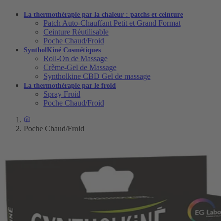
La thermothérapie par la chaleur : patchs et ceinture
Patch Auto-Chauffant Petit et Grand Format
Ceinture Réutilisable
Poche Chaud/Froid
SyntholKiné Cosmétiques
Roll-On de Massage
Crème-Gel de Massage
Syntholkine CBD Gel de massage
La thermothérapie par le froid
Spray Froid
Poche Chaud/Froid
Poche Chaud/Froid