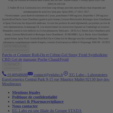
Wrap, the Johnson & Johnson Back Plaster, and the ABC Warme-Pflaster. J Orthop Sports Phys Ther
2004;34:549-558.
3. Nadler SF. et al. Continuous low-level heat wrap therapy provides more efficacy than ibuprofen and
acetaminophen for acute low back pain. Spine 2002; 27:1012–1017.
*Avertissement : pour durée de traitement de 2 jours, paracétamol 4 000 mg/jour, ibuprofène 1 200 mg/jour.
SyntholKiné Patchs Auto-Chauffants (grand et petit format), Ceinture Réutilisable, Recharges Auto-Chauffantes
et Spray Froid sont des dispositifs médicaux. Ce sont des produits de santé réglementés, qui portent, au titre de
cette réglementation, le marquage CE. Lire attentivement les instructions figurant sur l'emballage ou la notice.
Demandez conseil à votre médecin ou à votre pharmacien. Fabricants : ZETA S.r.l. Patchs Auto-Chauffants petit
format, Ceinture Réutilisable et Recharges Auto-Chauffantes / EUROSIREL S.p.A. Patchs Auto-Chauffants
grand format, Spray Froid. SyntholKiné Roll-On et Crème-Gel de Massage sont des cosmétiques. Pour toute
information complémentaire (mode d'emploi, conseils d'utilisation) se référer à l'étiquetage. DM 538 - 10/2021
SYNTHOLKINE
Patchs et Ceinture
Roll-On et Crème-Gel
Spray Froid
Syntholkine
CBD Gel de massage
Poche Chaud/Froid
CONTACT
0146948686
contact@eglabo.fr
EG Labo - Laboratoires
EuroGenerics Central Park 9-15 rue Maurice Mallet 92130 Issy-les-
Moulineaux
Mentions légales
Politique de confidentialité
Contact & Pharmacovigilance
Nous contacter
EG Labo est une filiale du Groupe STADA