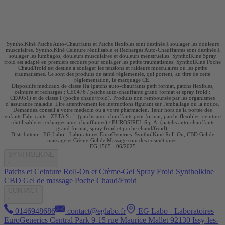
SyntholKiné Patchs Auto-Chauffants et Patchs flexibles sont destinés à soulager les douleurs
musculaires. SyntholKiné Ceinture réutilisable et Recharges Auto-Chauffantes sont destinés à
soulager les lumbagos, douleurs musculaires et douleurs menstruelles. SyntholKiné Spray
froid est adapté en premiers secours pour soulager les petits traumatismes. SyntholKiné Poche
Chaud/froid est destiné à soulager les tensions et raideurs musculaires ou les petits
traumatismes. Ce sont des produits de santé réglementés, qui portent, au titre de cette
réglementation, le marquage CE.
Dispositifs médicaux de classe IIa (patchs auto-chauffants petit format, patchs flexibles,
ceinture et recharges : CE0476 / patchs auto-chauffants grand format et spray froid :
CE0051) et de classe I (poche chaud/froid). Produits non remboursés par les organismes
d’assurance maladie. Lire attentivement les instructions figurant sur l'emballage ou la notice.
Demandez conseil à votre médecin ou à votre pharmacien. Tenir hors de la portée des
enfants.Fabricants : ZETA S.r.l. (patchs auto-chauffants petit format, patchs flexibles, ceinture
réutilisable et recharges auto-chauffantes) / EUROSIREL S.p.A. (patchs auto-chauffants
grand format, spray froid et poche chaud/froid).
Distributeur : EG Labo - Laboratoires EuroGenerics. SyntholKiné Roll-On, CBD Gel de
massage et Crème-Gel de Massage sont des cosmétiques.
EG 1565 - 06/2025​​​
SYNTHOLKINE
Patchs et Ceinture
Roll-On et Crème-Gel
Spray Froid
Syntholkine
CBD Gel de massage
Poche Chaud/Froid
CONTACT
0146948686
contact@eglabo.fr
EG Labo - Laboratoires
EuroGenerics Central Park 9-15 rue Maurice Mallet 92130 Issy-les-